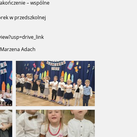
zakończenie – wspólne
órek w przedszkolnej
usp=drive_link
, Marzena Adach