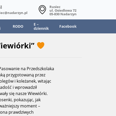
l
Rusiec
ul. Osiedlowa 72
iec@nadarzyn.pl
05-830 Nadarzyn
E –
RODO
Facebook
i
dziennik
iewiórki”
 Pasowanie na Przedszkolaka
anką przygotowaną przez
olegów i koleżanek, witając
radość i wprowadził
wały się nasze Wiewiórki.
senki, pokazując, jak
jważniejszy moment –
grona prawdziwych