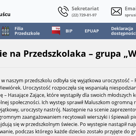
Sekretariat
Emai
Ruścu
(22) 729-81-97
sprus
Filia
Deklaracja
BIP
EPUAP
Przedszkole
dostępnośc
e na Przedszkolaka – grupa „W
a w naszym przedszkolu odbyła się wyjątkowa uroczystość –
 Wiewiórek. Uroczystość rozpoczęła się wspaniałą niespodzi
ę – Hasające Zające, które wystąpiły dla swoich młodszych k
olnej społeczności. Ich występ sprawił Maluszkom ogromną 
jątkowy, uroczysty nastrój. Następnie na scenie zaprezento
ogromnym zaangażowaniem recytowali wierszyki i śpiewali pio
jdują się w przedszkolnym świecie. Po występie nastąpił na
wanie, podczas którego każde dziecko zostało przyjęte do 