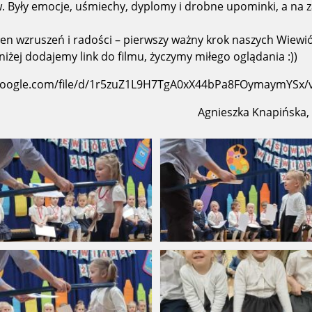
. Były emocje, uśmiechy, dyplomy i drobne upominki, a na 
łen wzruszeń i radości – pierwszy ważny krok naszych Wiewi
niżej dodajemy link do filmu, życzymy miłego oglądania :))
/d/1r5zuZ1L9H7TgA0xX44bPa8FOymaymYSx/view?
Agnieszka Knapińska