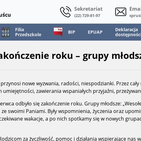
Sekretariat
Emai
Ruścu
(22) 729-81-97
sprus
Filia
Deklaracja
BIP
EPUAP
Przedszkole
dostępnośc
akończenie roku – grupy młods
rzynosi nowe wyzwania, radości, niespodzianki. Przez cały 
 umiejętności, zawierania wspaniałych przyjaźni, przeżywa
erwca odbyło się zakończenie roku. Grupy młodsze: „Wesołe w
li ze swoimi Paniami. Były wspomnienia, życzenia oraz upom
yczekiwane wakacje, a po nich spotkamy się w nowych grupa
dzicom za życzliwość, pomoc i działania wspierające nas w 