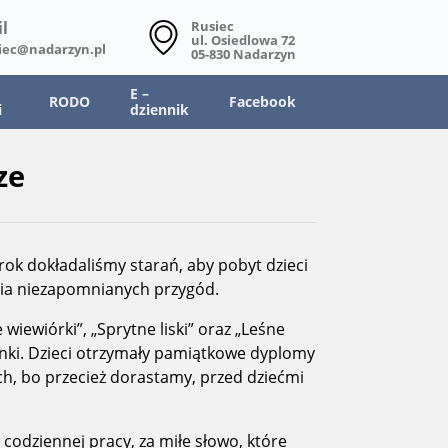
l
Rusiec
ul. Osiedlowa 72
iec@nadarzyn.pl
05-830 Nadarzyn
E –
RODO
Facebook
i
dziennik
ze
rok dokładaliśmy starań, aby pobyt dzieci
nia niezapomnianych przygód.
iewiórki”, „Sprytne liski” oraz „Leśne
inki. Dzieci otrzymały pamiątkowe dyplomy
ch, bo przecież dorastamy, przed dziećmi
codziennej pracy, za miłe słowo, które