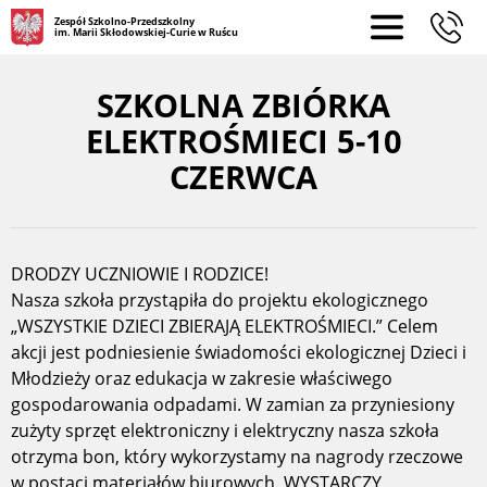
Zespół Szkolno-Przedszkolny
im. Marii Skłodowskiej-Curie w Ruścu
SZKOLNA ZBIÓRKA
ELEKTROŚMIECI 5-10
CZERWCA
DRODZY UCZNIOWIE I RODZICE!
Nasza szkoła przystąpiła do projektu ekologicznego
„WSZYSTKIE DZIECI ZBIERAJĄ ELEKTROŚMIECI.” Celem
akcji jest podniesienie świadomości ekologicznej Dzieci i
Młodzieży oraz edukacja w zakresie właściwego
gospodarowania odpadami. W zamian za przyniesiony
zużyty sprzęt elektroniczny i elektryczny nasza szkoła
otrzyma bon, który wykorzystamy na nagrody rzeczowe
w postaci materiałów biurowych. WYSTARCZY